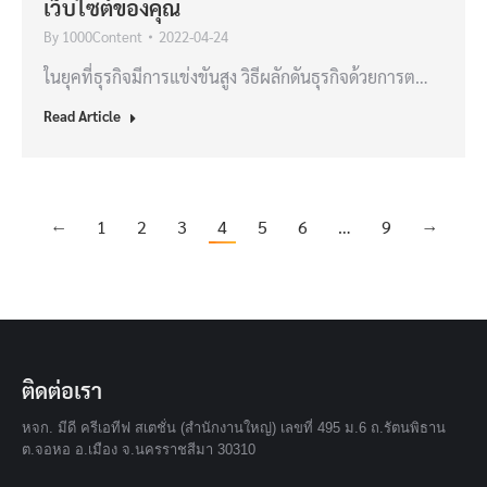
เว็บไซต์ของคุณ
By
1000Content
2022-04-24
ในยุคที่ธุรกิจมีการแข่งขันสูง วิธีผลักดันธุรกิจด้วยการต…
Read Article
←
1
2
3
4
5
6
…
9
→
ติดต่อเรา
หจก. มีดี ครีเอทีฟ สเตชั่น (สำนักงานใหญ่) เลขที่ 495 ม.6 ถ.รัตนพิธาน
ต.จอหอ อ.เมือง จ.นครราชสีมา 30310