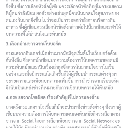
ยิ่งขึ้น ซึ่งการเลือกหัวข้อผู้เขียนควรเลือกหัวข้อที่อยู่ในกระแสตาม
ที่ผู้คนกำลังนิยม ยกตัวอย่างเช่นยุคนี้คนหันมาสนใจสุขภาพของ
ตนเองกันมากยิ่งขึ้น ไม่ว่าจะเป็นการออกกำลังกายหรือการกิน
อาหาร ซึ่งผู้เขียนควรเลือกหัวข้อดังกล่าวต่อไปนี้มาเขียนจะทำให้
บทความที่ได้น่าสนใจและทันสมัย
3.
เลือกอ่านข่าวจากเว็บบอร์ด
กระแสจากอินเตอร์เน็ตส่วนมากมักมีจุดเริ่มต้นในเว็บบอร์ดด้วย
กันทั้งสิ้น ซึ่งหากนักเขียนบทความต้องการให้บทความของตนมี
ความทันสมัยและเป็นเรื่องล่าสุดจึงควรหันมาสนใจข่าวในเว็บ
บอร์ด และเมื่อมีกระแสใดเกิดขึ้นก็ให้ผู้เขียนนำกระแสต่างๆ มา
ขยายความและเขียนบทความเพิ่มขึ้น การนำข่าวจากเว็บบอร์ด
จึงนับเป็นแหล่งข่าวที่เหมาะกับการเขียนบทความให้ทันสมัย
4.
กระแสจากโซเชียล เรื่องสำคัญที่ไม่ควรมองข้าม
บางครั้งกระแสจากโซเชี่ยลก็มักจะนำมาซึ่งข่าวดังต่างๆ ซึ่งหากผู้
เขียนบทความต้องการให้บทความตนเองทันสมัยก็ควรเลือกตาม
ข่าวจาก Social โดยการเลือกเขียนข่าวจาก Social Network จะ
ช่วยให้นักเขียนทำงานง่ายกว่าเดิมและสามารถได้หัวข้อที่ทันสมัย