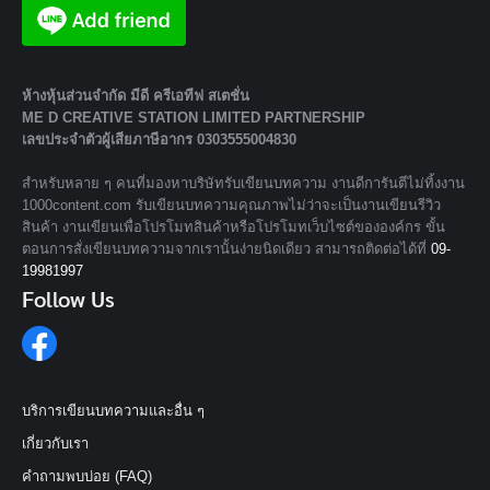
ห้างหุ้นส่วนจํากัด มีดี ครีเอทีฟ สเตชั่น
ME D CREATIVE STATION LIMITED PARTNERSHIP
เลขประจำตัวผู้เสียภาษีอากร 0303555004830
สำหรับหลาย ๆ คนที่มองหาบริษัทรับเขียนบทความ งานดีการันตีไม่ทิ้งงาน
1000content.com รับเขียนบทความคุณภาพไม่ว่าจะเป็นงานเขียนรีวิว
สินค้า งานเขียนเพื่อโปรโมทสินค้าหรือโปรโมทเว็บไซต์ขององค์กร ขั้น
ตอนการสั่งเขียนบทความจากเรานั้นง่ายนิดเดียว สามารถติดต่อได้ที่
09-
19981997
Follow Us
บริการเขียนบทความและอื่น ๆ
เกี่ยวกับเรา
คำถามพบบ่อย (FAQ)