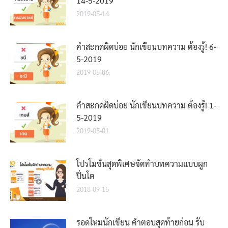
14-5-2019
2019-05-14
คำสะกดผิดบ่อย นักเขียนบทความ ต้องรู้! 6-
5-2019
2019-05-06
คำสะกดผิดบ่อย นักเขียนบทความ ต้องรู้! 1-
5-2019
2019-05-01
โปรโมชั่นสุดพิเศษจัดทำบทความแบบผูก
ปิ่นโต
2018-09-15
รอดไหมนักเขียน คำตอบสุดท้ายก่อน รับ