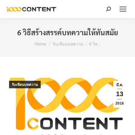
Search:
6 วิธีสร้างสรรค์บทความให้ทันสมัย
You are here:
Home
รับเขียนบทความ
6 วิธ…
รับเขียนบทความ
มี.ค.
13
2016