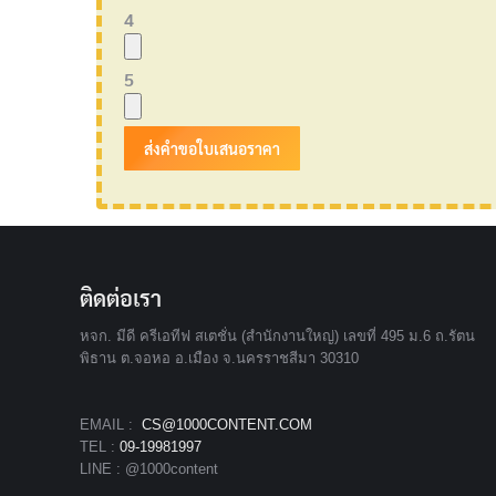
4
5
ติดต่อเรา
หจก. มีดี ครีเอทีฟ สเตชั่น (สำนักงานใหญ่) เลขที่ 495 ม.6 ถ.รัตน
พิธาน ต.จอหอ อ.เมือง จ.นครราชสีมา 30310
EMAIL :
CS@1000CONTENT.COM
TEL :
09-19981997
LINE : @1000content