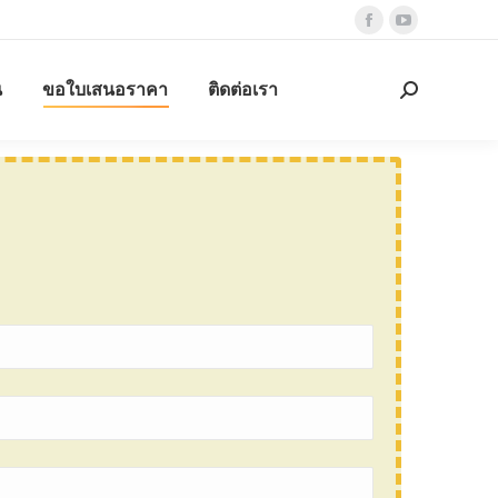
Facebook
YouTube
page
page
น
ขอใบเสนอราคา
ติดต่อเรา
opens
opens
Search:
in
in
new
new
window
window