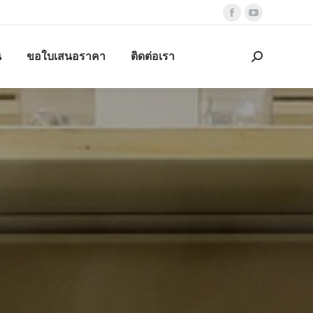
Facebook
YouTube
page
page
น
ขอใบเสนอราคา
ติดต่อเรา
opens
opens
Search:
in
in
new
new
window
window