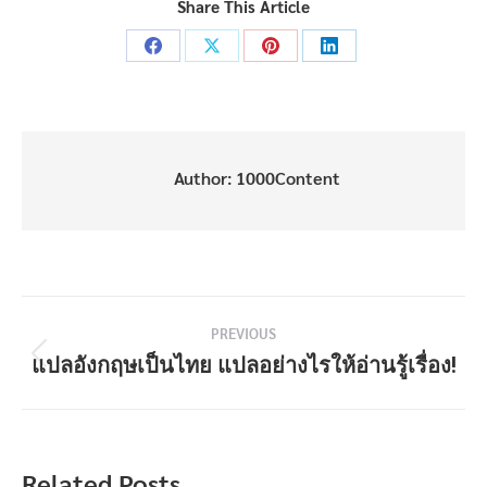
Share This Article
Share
Share
Share
Share
on
on
on
on
Facebook
X
Pinterest
LinkedIn
Author:
1000Content
Post
PREVIOUS
navigation
แปลอังกฤษเป็นไทย แปลอย่างไรให้อ่านรู้เรื่อง!
Previous
post:
Related Posts