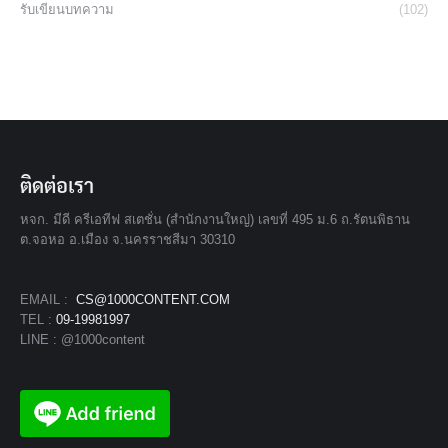
รับเขียนบทความ
(102)
ติดต่อเรา
หจก. มีดี ครีเอทีฟ สเตชั่น (สำนักงานใหญ่) เลขที่ 495 ม.6 ถ.รัตนพิธาน
ต.จอหอ อ.เมือง จ.นครราชสีมา 30310
EMAIL :
CS@1000CONTENT.COM
TEL :
09-19981997
LINE : @1000content