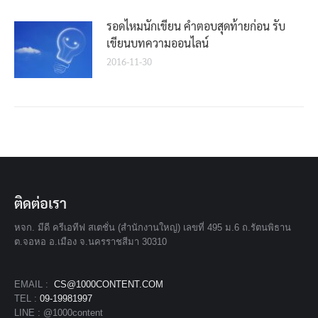
รอดไหมนักเขียน คำตอบสุดท้ายก่อน รับ
เขียนบทความออนไลน์
2016-11-30
ติดต่อเรา
หจก. มีดี ครีเอทีฟ สเตชั่น (สำนักงานใหญ่) เลขที่ 495 ม.6 ถ.รัตนพิธาน
ต.จอหอ อ.เมือง จ.นครราชสีมา 30310
EMAIL :
CS@1000CONTENT.COM
TEL :
09-19981997
LINE : @1000content