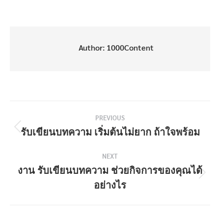
on
on
on
on
Facebook
X
Pinterest
LinkedIn
Author:
1000Content
Post
PREVIOUS
navigation
รับเขียนบทความ เริ่มต้นไม่ยาก ถ้าใจพร้อม
Previous
post:
NEXT
งาน รับเขียนบทความ ช่วยกิจการของคุณได้
Next
อย่างไร
post: