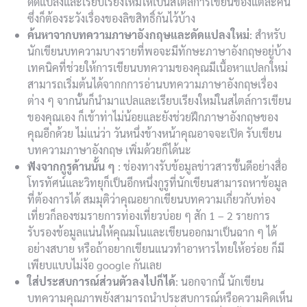
ดัดแปลงและเรียบเรียงใหม่ให้เป็นสไตล์การเขียนของแต่ละคน
ซึ่งก็ต้องระวังเรื่องของลิขสิทธิ์กันไว้บ้าง
ค้นหาจากบทความภาษาอังกฤษและดัดแปลงใหม่
: สำหรับ
นักเขียนบทความบางรายที่พอจะมีทักษะภาษาอังกฤษอยู่บ้าง
เทคนิคที่ช่วยให้การเขียนบทความของคุณมีเนื้อหาแปลกใหม่
สามารถเริ่มต้นได้จากกการอ่านบทความภาษาอังกฤษเรื่อง
ต่าง ๆ จากนั้นก็นำมาแปลและเรียบเรียงใหม่ในสไตล์การเขียน
ของคุณเอง ก็เข้าท่าไม่น้อยและยังช่วยฝึกภาษาอังกฤษของ
คุณอีกด้วย ไม่แน่ว่า วันหนึ่งข้างหน้าคุณอาจจะเปิด รับเขียน
บทความภาษาอังกฤษ เพิ่มด้วยก็ได้นะ
ฟังจากกูรูด้านนั้น ๆ
: ช่องทางรับข้อมูลข่าวสารชั้นดีอย่างสื่อ
โทรทัศน์และวิทยุก็เป็นอีกหนึ่งกูรูที่นักเขียนสามารถหาข้อมูล
ที่ต้องการได้ สมมุติว่าคุณอยากเขียนบทความเกี่ยวกับท่อง
เที่ยวก็ลองชมรายการท่องเที่ยวบ่อย ๆ สัก 1 – 2 รายการ
รับรองข้อมูลแน่นให้คุณมโนและเขียนออกมาเป็นฉาก ๆ ได้
อย่างสบาย หรือถ้าอยากเขียนแนวทำอาหารไทยให้อร่อย ก็มี
เพียบแบบไม่ง้อ google กันเลย
ใส่ประสบการณ์ส่วนตัวลงไปก็ได้
: นอกจากนี้ นักเขียน
บทความคุณภาพยังสามารถนำประสบการณ์หรือความคิดเห็น