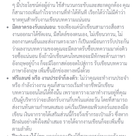
ๆ มีประโยชน์ต่อผู้อ่าน ใช้สำนวนกระชับและสะกดถูกต้อง คุณ
ก็สามารถเพิ่มกำไรจากงานที่ทำได้ทันที เรียกได้ว่าไม่มีคำว่า
ขาดทุนสำหรับงานเขียนบทความแน่นอน
มีตลาดรองรับแน่นอน
: ขอเพียงแค่นักเขียนสามารถสื่อสาร
งานออกมาได้ชัดเจน, มีสไตล์ของตนเอง, ไม่เขียนวกวน, ไม่
ลอกงานคนอื่นและส่งงานตรงเวลา ก็เป็นเหมือนการรับประกัน
ว่าผลงานบทความของคุณจะมีตลาดรับซื้อบทความมาต่อคิว
รอซื้อแน่นอน ยิ่งถ้านักเขียนคนไหนพอจะมีทักษะด้านภาษา
อังกฤษอยู่บ้าง ก็จะมีโอกาสต่อยอดไปสู่การ รับเขียนบทความ
ภาษาอังกฤษ เพิ่มขึ้นอีกช่องทางหนึ่งด้วย
ฟรีแลนซ์ หรือ งานประจำก็ลงตัว
: ไม่ว่าคุณจะทำงานประจำ
หรือ กำลังว่างงาน คุณก็สามารถเริ่มทำอาชีพนักเขียน
บทความออนไลน์ได้ทั้งนั้น เพราะตารางเวลาทำงานอยู่ที่คุณ
เป็นผู้บริหารว่าจะเลือกรับงานกี่บทในแต่ละวัน โดยที่สามารถ
ส่งงานทันตามกำหนดเสมอ แค่เริ่มเปิดคอมพิวเตอร์และลงมือ
เขียน เงินจากรายได้เสริมส่วนนี้ก็รอวิ่งเข้ากระเป๋าแล้ว ซึ่งหาก
ฝึกฝนอย่างตั้งใจสม่ำเสมอ รายได้จากงานเขียนก็จะเพิ่มขึ้น
ตามลำดับ