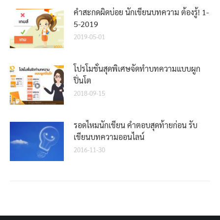
คำสะกดผิดบ่อย นักเขียนบทความ ต้องรู้! 1-
5-2019
2019-05-01
โปรโมชั่นสุดพิเศษจัดทำบทความแบบผูก
ปิ่นโต
2018-09-15
รอดไหมนักเขียน คำตอบสุดท้ายก่อน รับ
เขียนบทความออนไลน์
2016-11-30