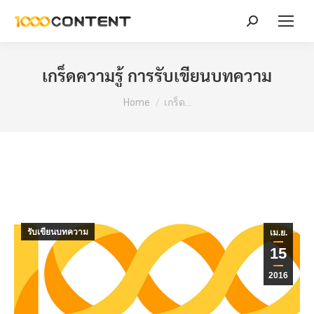
Search:
เกร็ดความรู้ การรับเขียนบทความ
You are here:
Home
เกร็ด…
รับเขียนบทความ
เม.ย.
15
2016