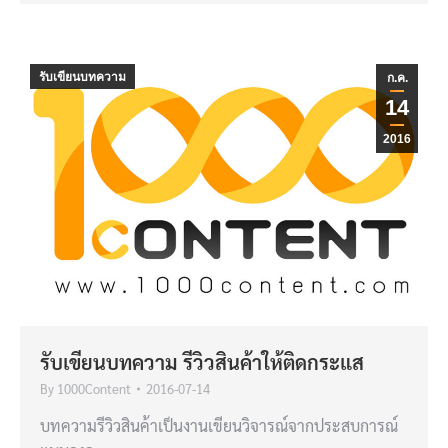
รับเขียนบทความ
ก.ค.
14
2016
รับเขียนบทความ รีวิวสินค้าให้ติดกระแส
By
1000Content
2016-07-14
บทความรีวิวสินค้าเป็นงานเขียนวิจารณ์จากประสบการณ์