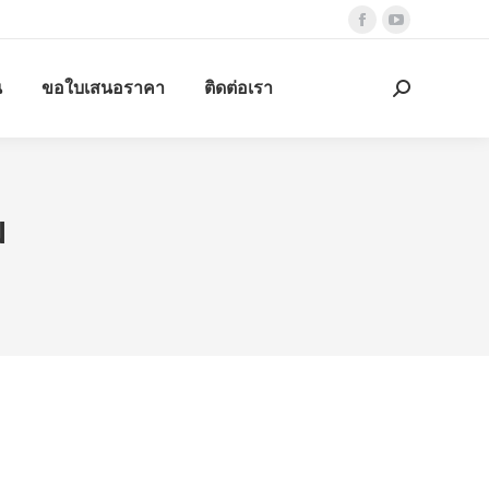
Facebook
YouTube
page
page
น
ขอใบเสนอราคา
ติดต่อเรา
opens
opens
Search:
in
in
new
new
window
window
ม