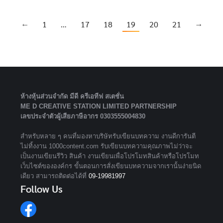
←
1
…
17
18
19
20
21
→
ห้างหุ้นส่วนจํากัด มีดี ครีเอทีฟ สเตชั่น
ME D CREATIVE STATION LIMITED PARTNERSHIP
เลขประจำตัวผู้เสียภาษีอากร 0303555004830
สำหรับหลาย ๆ คนที่มองหาบริษัทรับเขียนบทความ งานดีการันตี
ไม่ทิ้งงาน 1000content.com รับเขียนบทความคุณภาพไม่ว่าจะ
เป็นงานเขียนรีวิว สินค้า งานเขียนเพื่อโปรโมทสินค้าหรือโปรโมท
เว็บไซต์ขององค์กร ขั้นตอนการสั่งเขียนบทความจากเรานั้นง่ายนิด
เดียว สามารถติดต่อได้ที่
09-19981997
Follow Us