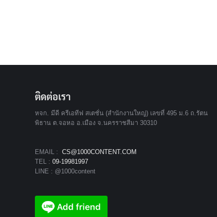
ติดต่อเรา
หจก. มีดี ครีเอทีฟ สเตชั่น (สำนักงานใหญ่) เลขที่ 495 ม.6 ถ.รัตน
พิธาน ต.จอหอ อ.เมือง จ.นครราชสีมา 30310
EMAIL :
CS@1000CONTENT.COM
TEL :
09-19981997
LINE : @1000content