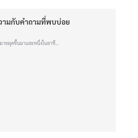
วามกับคำถามที่พบบ่อย
กมายผุดขึ้นมาและหนึ่งในอาชี…