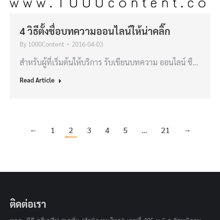
4 วิธีตั้งชื่อบทความออนไลน์ให้น่าคลิ๊ก
By
1000Content
2016-04-03
สำหรับผู้ที่เริ่มต้นให้บริการ รับเขียนบทความ ออนไลน์ ชื…
Read Article
←
1
2
3
4
5
…
21
→
ติดต่อเรา