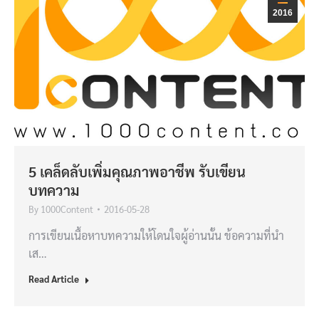
2016
5 เคล็ดลับเพิ่มคุณภาพอาชีพ รับเขียน
บทความ
By
1000Content
2016-05-28
การเขียนเนื้อหาบทความให้โดนใจผู้อ่านนั้น ข้อความที่นำ
เส…
Read Article