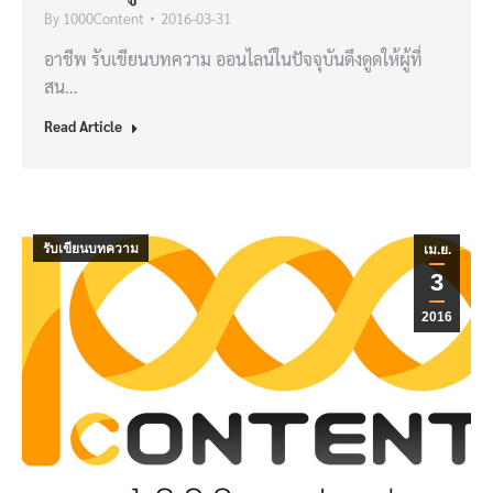
By
1000Content
2016-03-31
อาชีพ รับเขียนบทความ ออนไลน์ในปัจจุบันดึงดูดให้ผู้ที่
สน…
Read Article
รับเขียนบทความ
เม.ย.
3
2016