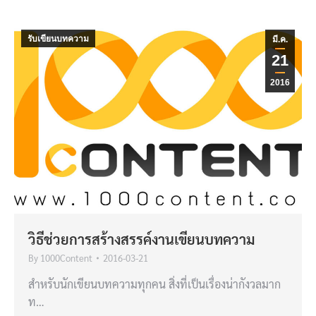
รับเขียนบทความ
มี.ค.
21
2016
วิธีช่วยการสร้างสรรค์งานเขียนบทความ
By
1000Content
2016-03-21
สำหรับนักเขียนบทความทุกคน สิ่งที่เป็นเรื่องน่ากังวลมาก
ท…