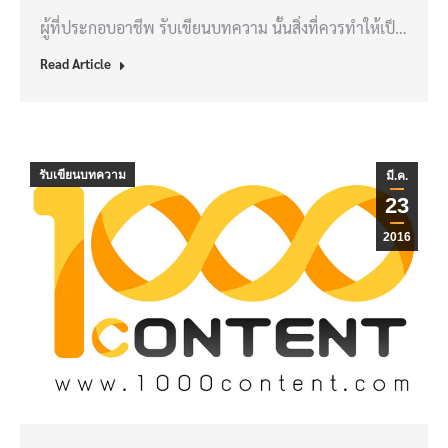
ผู้ที่ประกอบอาชีพ รับเขียนบทความ นั้นสิ่งที่ควรทำให้เป็…
Read Article
รับเขียนบทความ
มี.ค.
23
2016