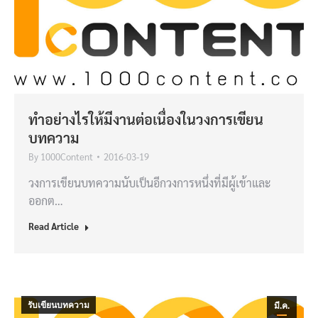
ทำอย่างไรให้มีงานต่อเนื่องในวงการเขียน
บทความ
By
1000Content
2016-03-19
วงการเขียนบทความนับเป็นอีกวงการหนึ่งที่มีผู้เข้าและ
ออกต…
Read Article
รับเขียนบทความ
มี.ค.