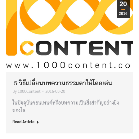
20
2016
5 วิธีเปลี่ยนบทความธรรมดาให้โดดเด่น
By
1000Content
2016-03-20
ในปัจจุบันคอนเทนต์หรือบทความเป็นสิ่งสำคัญอย่างยิ่ง
ของโล…
Read Article