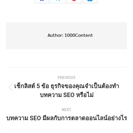
Share
Share
Share
Share
on
on
on
on
Facebook
X
Pinterest
LinkedIn
Author:
1000Content
Post
PREVIOUS
navigation
เช็กลิสต์ 5 ข้อ ธุรกิจของคุณจำเป็นต้องทำ
Previous
บทความ SEO หรือไม่
post:
NEXT
บทความ SEO มีผลกับการตลาดออนไลน์อย่างไร
Next
post: