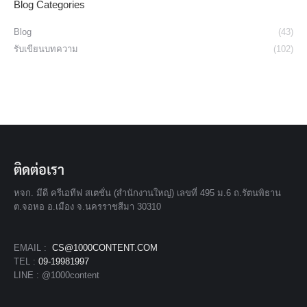
Blog Categories
Blog
(43)
รับเขียนบทความ
(102)
ติดต่อเรา
หจก. มีดี ครีเอทีฟ สเตชั่น (สำนักงานใหญ่) เลขที่ 495 ม.6 ถ.รัตนพิธาน
ต.จอหอ อ.เมือง จ.นครราชสีมา 30310
EMAIL :
CS@1000CONTENT.COM
TEL :
09-19981997
LINE : @1000content