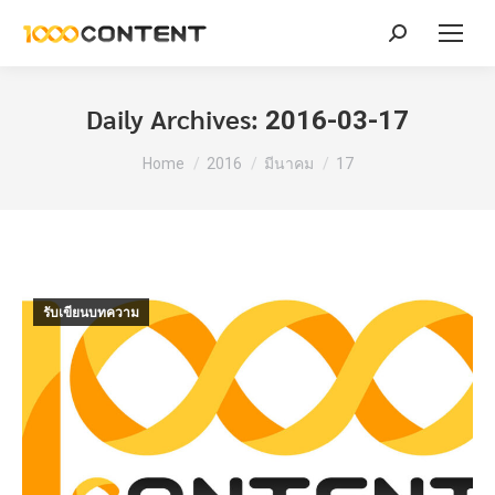
Search:
Daily Archives:
2016-03-17
You are here:
Home
2016
มีนาคม
17
รับเขียนบทความ