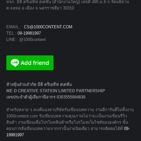
หจก. มีดี ครีเอทีฟ สเตชั่น (สำนักงานใหญ่) เลขที่ 495 ม.6 ถ.รัตนพิธาน
ต.จอหอ อ.เมือง จ.นครราชสีมา 30310
EMAIL :
CS@1000CONTENT.COM
TEL :
09-19981997
LINE : @1000content
ห้างหุ้นส่วนจํากัด มีดี ครีเอทีฟ สเตชั่น
ME D CREATIVE STATION LIMITED PARTNERSHIP
เลขประจำตัวผู้เสียภาษีอากร 0303555004830
สำหรับหลาย ๆ คนที่มองหาบริษัทรับเขียนบทความ งานดีการันตีไม่ทิ้งงาน
1000content.com รับเขียนบทความคุณภาพไม่ว่าจะเป็นงานเขียนรีวิว
สินค้า งานเขียนเพื่อโปรโมทสินค้าหรือโปรโมทเว็บไซต์ขององค์กร ขั้น
ตอนการสั่งเขียนบทความจากเรานั้นง่ายนิดเดียว สามารถติดต่อได้ที่
09-
19981997