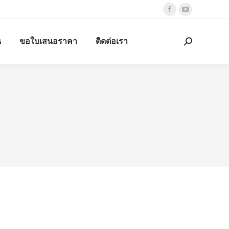
Facebook
YouTube
page
page
น
ขอใบเสนอราคา
ติดต่อเรา
opens
opens
Search:
in
in
new
new
window
window