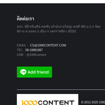
ติดต่อเรา
หจก. มีดี ครีเอทีฟ สเตชั่น (สำนักงานใหญ่) เลขที่ 495 ม.6 ถ.รัตน
พิธาน ต.จอหอ อ.เมือง จ.นครราชสีมา 30310
EMAIL :
CS@1000CONTENT.COM
TEL :
09-19981997
LINE : @1000content
© 2012-2025 100