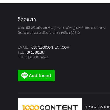
ติดต่อเรา
หจก. มีดี ครีเอทีฟ สเตชั่น (สำนักงานใหญ่) เลขที่ 495 ม.6 ถ.รัตน
พิธาน ต.จอหอ อ.เมือง จ.นครราชสีมา 30310
EMAIL :
CS@1000CONTENT.COM
TEL :
09-19981997
LINE : @1000content
© 2012-2025 100