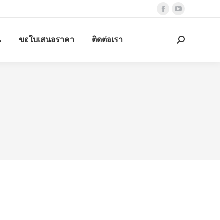
Facebook
YouTube
page
page
น
ขอใบเสนอราคา
ติดต่อเรา
opens
opens
Search:
in
in
new
new
window
window