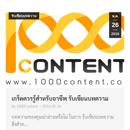
รับเขียนบทความ
พ.ค.
26
2016
เกร็ดควรรู้สำหรับอาชีพ รับเขียนบทความ
By
1000Content
2016-05-26
บทความของคุณน่าอ่านหรือไม่ ในการ รับเขียนบทความ
สิ่งสำค…