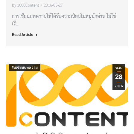
By
1000Content
2016-05-27
การเขียนบทความให้ได้รับความนิยมในหมู่นักอ่าน ไม่ใช่
เรื่…
Read Article
รับเขียนบทความ
พ.ค.
28
2016