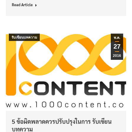
Read Article
รับเขียนบทความ
พ.ค.
27
2016
5 ข้อผิดพลาดควรปรับปรุงในการ รับเขียน
บทความ