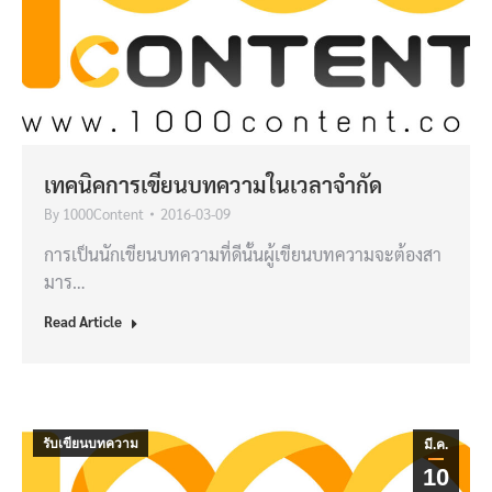
เทคนิคการเขียนบทความในเวลาจำกัด
By
1000Content
2016-03-09
การเป็นนักเขียนบทความที่ดีนั้นผู้เขียนบทความจะต้องสา
มาร…
Read Article
รับเขียนบทความ
มี.ค.
10