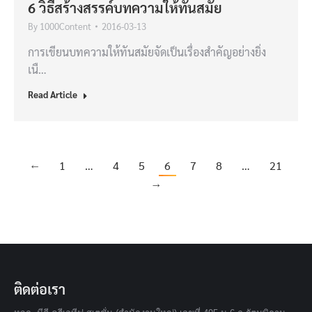
6 วิธีสร้างสรรค์บทความให้ทันสมัย
By
1000Content
2016-03-13
การเขียนบทความให้ทันสมัยจัดเป็นเรื่องสำคัญอย่างยิ่ง
เนื…
Read Article
←
1
…
4
5
6
7
8
…
21
→
ติดต่อเรา