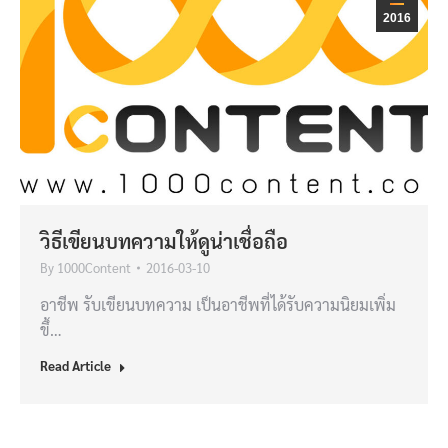
2016
วิธีเขียนบทความให้ดูน่าเชื่อถือ
By
1000Content
2016-03-10
อาชีพ รับเขียนบทความ เป็นอาชีพที่ได้รับความนิยมเพิ่ม
ขึ้…
Read Article