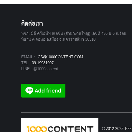
ติดต่อเรา
หจก. มีดี ครีเอทีฟ สเตชั่น (สำนักงานใหญ่) เลขที่ 495 ม.6 ถ.รัตน
พิธาน ต.จอหอ อ.เมือง จ.นครราชสีมา 30310
EMAIL :
CS@1000CONTENT.COM
TEL :
09-19981997
LINE : @1000content
© 2012-2025 100