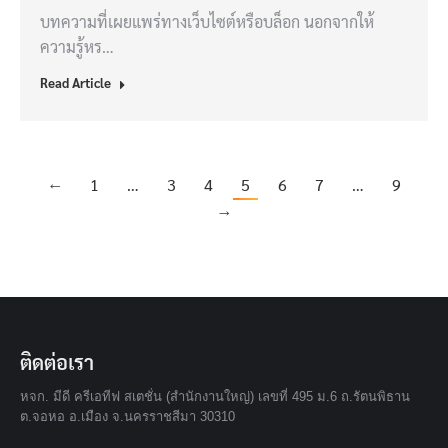
บทความที่เผยแพร่ทางเว็บไซต์หรือบล็อก นอกจากให้
ความรู้หร…
Read Article
←
1
…
3
4
5
6
7
…
9
→
ติดต่อเรา
หจก. มีดี ครีเอทีฟ สเตชั่น (สำนักงานใหญ่) เลขที่ 495 ม.6 ถ.รัตนพิธาน
ต.จอหอ อ.เมือง จ.นครราชสีมา 30310