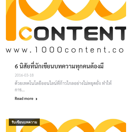
6 นิสัยที่นักเขียนบทความทุกคนต้องมี
2016-03-18
ด้วยเทคโนโลยีออนไลน์ที่ก้าวไกลอย่างไม่หยุดยั้ง ทำให้
การ…
Read more
รับเขียนบทความ