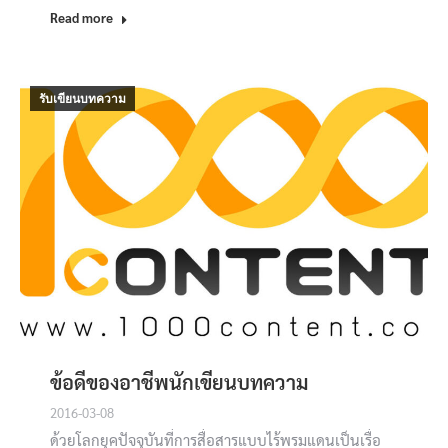
Read more
รับเขียนบทความ
ข้อดีของอาชีพนักเขียนบทความ
2016-03-08
ด้วยโลกยุคปัจจุบันที่การสื่อสารแบบไร้พรมแดนเป็นเรื่อ