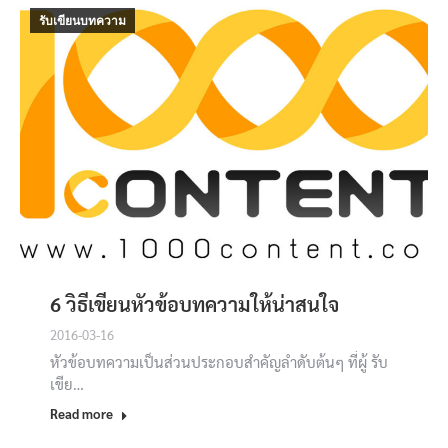
รับเขียนบทความ
6 วิธีเขียนหัวข้อบทความให้น่าสนใจ
2016-03-16
หัวข้อบทความเป็นส่วนประกอบสำคัญลำดับต้นๆ ที่ผู้ รับ
เขีย…
Read more