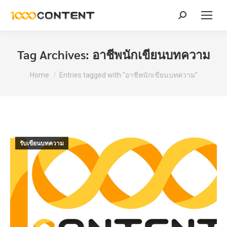
Search:
Tag Archives:
อาชีพนักเขียนบทความ
You are here:
Home
Entries tagged with "อาชีพนักเขียนบทความ"
รับเขียนบทความ