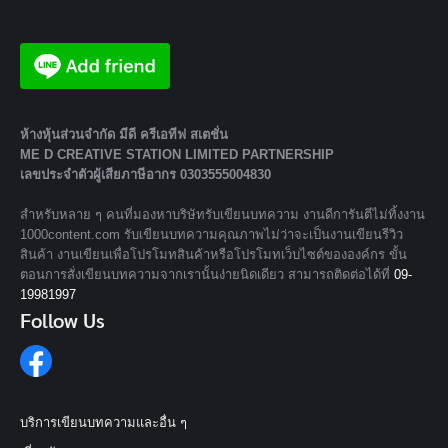
ห้างหุ้นส่วนจํากัด มีดี ครีเอทีฟ สเตชั่น
ME D CREATIVE STATION LIMITED PARTNERSHIP
เลขประจำตัวผู้เสียภาษีอากร 0303555004830
สำหรับหลาย ๆ คนที่มองหาบริษัทรับเขียนบทความ งานดีการันตีไม่ทิ้งงาน
1000content.com รับเขียนบทความคุณภาพไม่ว่าจะเป็นงานเขียนรีวิว
สินค้า งานเขียนเพื่อโปรโมทสินค้าหรือโปรโมทเว็บไซต์ขององค์กร ขั้น
ตอนการสั่งเขียนบทความจากเรานั้นง่ายนิดเดียว สามารถติดต่อได้ที่
09-
19981997
Follow Us
บริการเขียนบทความและอื่น ๆ