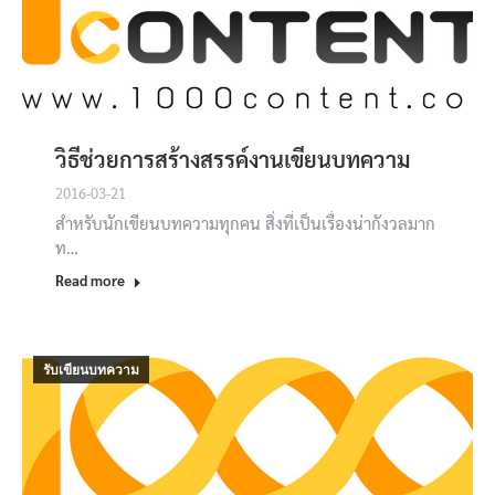
วิธีช่วยการสร้างสรรค์งานเขียนบทความ
2016-03-21
สำหรับนักเขียนบทความทุกคน สิ่งที่เป็นเรื่องน่ากังวลมาก
ท…
Read more
รับเขียนบทความ